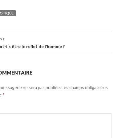
OTIQUE
ENT
on
t-ils être le reflet de l’homme ?
COMMENTAIRE
messagerie ne sera pas publiée.
Les champs obligatoires
ec
*