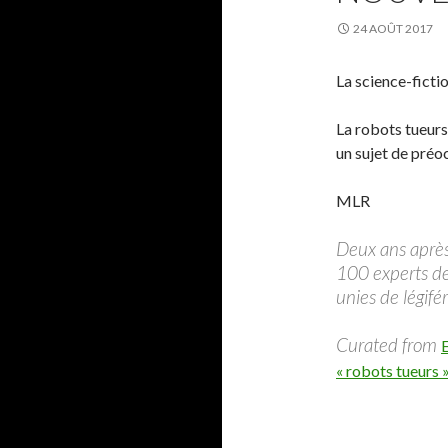
24 AOÛT 2017
La science-fictio
La robots tueurs 
un sujet de pré
MLR
Deux ans après
100 experts de 
unies de légif
Curated from
« robots tueurs 