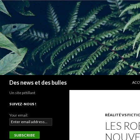
ALLE
Recherche
Des news et des bulles
ACC
Un site pétillant
SUIVEZ-NOUS !
RÉALITÉ VS FICTI
Your email:
LES RO
NOUVEA