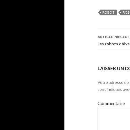
ROBOT
ROB
ARTICLE PRÉCÉD
Navigati
Les robots doiven
de
l’article
LAISSER UN 
Votre adresse de 
sont indiqués av
Commentaire