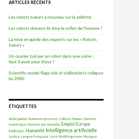
ARTICLES RÉCENTS
r
c
h
Les robots tueurs à nouveau sur la sellette
e
r
Les robots doivent-ils être le reflet de l’homme ?
:
La mise en garde des experts sur les « Robots
tueurs »
Un ouvrier tué par un robot dans une usine :
faut-il avoir peur d’eux ?
Scientific model flags risk of civilisation’s collapse
by 2040
ÉTIQUETTES
Anticipation
Autoentrepreneur
Colleen Hoover
Donnée
Emploi
Europe
numérique
Donnée personnelle
Intelligence artificielle
Humanité
Exofictions
Justice
Langue française
Livre
Multilinguisme
Musique