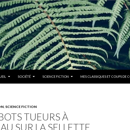
R AU CONTENU PRINCIPAL
UEIL
SOCIÉTÉ
SCIENCE FICTION
MES CLASSIQUES ET COUPS DE 
ON
,
SCIENCE FICTION
BOTS TUEURS À
U SUR LA SELLETTE