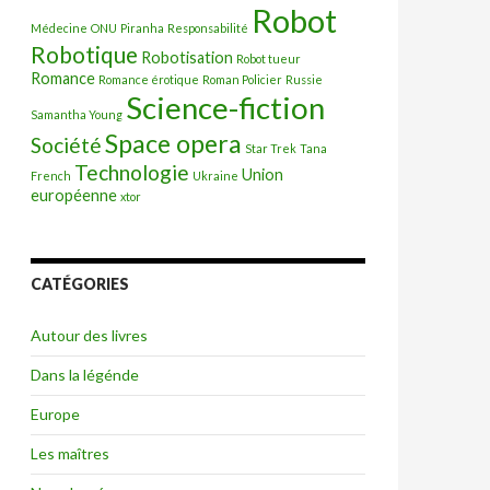
Robot
Médecine
ONU
Piranha
Responsabilité
Robotique
Robotisation
Robot tueur
Romance
Romance érotique
Roman Policier
Russie
Science-fiction
Samantha Young
Space opera
Société
Star Trek
Tana
Technologie
Union
French
Ukraine
européenne
xtor
CATÉGORIES
Autour des livres
Dans la légénde
Europe
Les maîtres