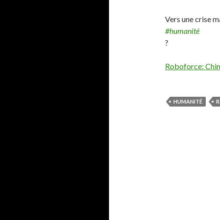
Vers une crise m
#humanité
?
Roboforce: Chin
HUMANITÉ