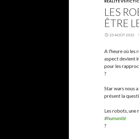
RÉALITÉ VS FICTI
LES RO
ÊTRE L
25 AOÛT 2015
A l’heure où les 
aspect devient 
pour les rapproc
?
Star wars nous a
présent la quest
Les robots, une 
#humanité
?