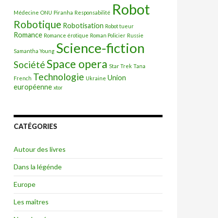
Robot
Médecine
ONU
Piranha
Responsabilité
Robotique
Robotisation
Robot tueur
Romance
Romance érotique
Roman Policier
Russie
Science-fiction
Samantha Young
Space opera
Société
Star Trek
Tana
Technologie
Union
French
Ukraine
européenne
xtor
CATÉGORIES
Autour des livres
Dans la légénde
Europe
Les maîtres