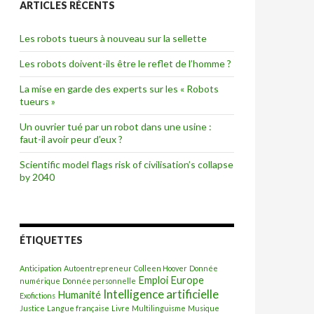
ARTICLES RÉCENTS
r
c
h
Les robots tueurs à nouveau sur la sellette
e
r
Les robots doivent-ils être le reflet de l’homme ?
:
La mise en garde des experts sur les « Robots
tueurs »
Un ouvrier tué par un robot dans une usine :
faut-il avoir peur d’eux ?
Scientific model flags risk of civilisation’s collapse
by 2040
ÉTIQUETTES
Anticipation
Autoentrepreneur
Colleen Hoover
Donnée
Emploi
Europe
numérique
Donnée personnelle
Intelligence artificielle
Humanité
Exofictions
Justice
Langue française
Livre
Multilinguisme
Musique