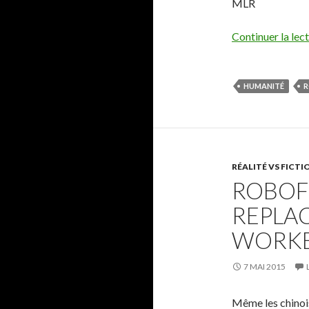
MLR
Continuer la lec
HUMANITÉ
RÉALITÉ VS FICTI
ROBOF
REPLAC
WORKE
7 MAI 2015
Même les chinoi