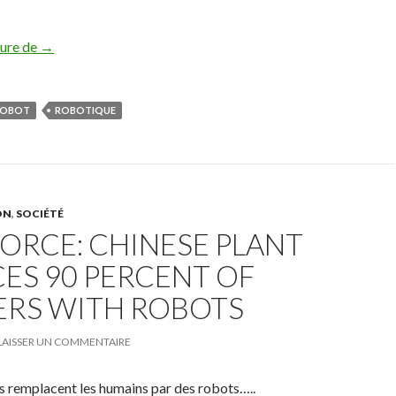
ture de
Les robots doivent-ils être le reflet de l’homme ?
→
ROBOT
ROBOTIQUE
ON
,
SOCIÉTÉ
ORCE: CHINESE PLANT
ES 90 PERCENT OF
RS WITH ROBOTS
LAISSER UN COMMENTAIRE
s remplacent les humains par des robots…..