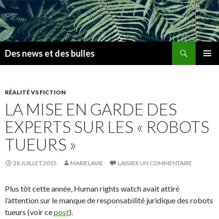
Recherche
Des news et des bulles
ALLER
MENU
AU
PRINCI
CONTENU
PRINCIPAL
RÉALITÉ VS FICTION
LA MISE EN GARDE DES
EXPERTS SUR LES « ROBOTS
TUEURS »
28 JUILLET 2015
MARIELAVIE
LAISSER UN COMMENTAIRE
Plus tôt cette année, Human rights watch avait attiré
l’attention sur le manque de responsabilité juridique des robots
tueurs (voir ce
post
).