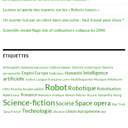
:
La mise en garde des experts sur les « Robots tueurs »
Un ouvrier tué par un robot dans une usine : faut-il avoir peur d’eux ?
Scientific model flags risk of civilisation’s collapse by 2040
ÉTIQUETTES
Anticipation
Autoentrepreneur
Colleen Hoover
Donnée numérique
Donnée
Intelligence
Emploi
Europe
Humanité
personnelle
Exofictions
artificielle
Justice
Langue française
Livre
Multilinguisme
Musique
Médecine
Robot
Robotique
Robotisation
ONU
Piranha
Responsabilité
Romance
Robot tueur
Romance érotique
Roman Policier
Russie
Samantha Young
Science-fiction
Space opera
Société
Star Trek
Technologie
Union européenne
Tana French
Ukraine
xtor