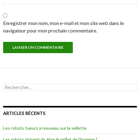
Enregistrer mon nom, mon e-mail et mon site web dans le
navigateur pour mon prochain commentaire.
R
e
c
h
e
ARTICLES RÉCENTS
r
c
h
Les robots tueurs à nouveau sur la sellette
e
r
Les robots doivent-ils être le reflet de l’homme ?