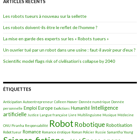
ARTICLES RÉCENTS
r
c
h
Les robots tueurs à nouveau sur la sellette
e
r
Les robots doivent-ils être le reflet de l’homme ?
:
La mise en garde des experts sur les « Robots tueurs »
Un ouvrier tué par un robot dans une usine : faut-il avoir peur d’eux ?
Scientific model flags risk of civilisation’s collapse by 2040
ÉTIQUETTES
Anticipation
Autoentrepreneur
Colleen Hoover
Donnée numérique
Donnée
Intelligence
Emploi
Europe
Humanité
personnelle
Exofictions
artificielle
Justice
Langue française
Livre
Multilinguisme
Musique
Médecine
Robot
Robotique
Robotisation
ONU
Piranha
Responsabilité
Romance
Robot tueur
Romance érotique
Roman Policier
Russie
Samantha Young