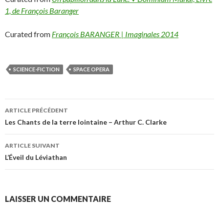
1, de François Baranger
Curated from
François BARANGER | Imaginales 2014
SCIENCE-FICTION
SPACE OPERA
ARTICLE PRÉCÉDENT
Navigation
Les Chants de la terre lointaine – Arthur C. Clarke
de
ARTICLE SUIVANT
l’article
L’Éveil du Léviathan
LAISSER UN COMMENTAIRE