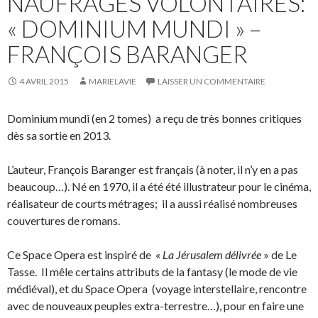
NAUFRAGÉS VOLONTAIRES:
« DOMINIUM MUNDI » –
FRANÇOIS BARANGER
4 AVRIL 2015
MARIELAVIE
LAISSER UN COMMENTAIRE
Dominium mundi (en 2 tomes) a reçu de très bonnes critiques
dès sa sortie en 2013.
L’auteur, François Baranger est français (à noter, il n’y en a pas
beaucoup…). Né en 1970, il a été été illustrateur pour le cinéma,
réalisateur de courts métrages; il a aussi réalisé nombreuses
couvertures de romans.
Ce Space Opera est inspiré de «
La Jérusalem délivrée
» de Le
Tasse. Il mêle certains attributs de la fantasy (le mode de vie
médiéval), et du Space Opera (voyage interstellaire, rencontre
avec de nouveaux peuples extra-terrestre…), pour en faire une