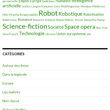
Intelligence
Emploi
Europe
Humanité
personnelle
Exofictions
artificielle
Justice
Langue française
Livre
Multilinguisme
Musique
Médecine
Robot
Robotique
Robotisation
ONU
Piranha
Responsabilité
Romance
Robot tueur
Romance érotique
Roman Policier
Russie
Samantha Young
Science-fiction
Space opera
Société
Star Trek
Technologie
Union européenne
Tana French
Ukraine
xtor
CATÉGORIES
Autour des livres
Dans la légénde
Europe
Les maîtres
Non classé
Policier/Thriller