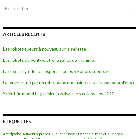
R
e
c
h
e
ARTICLES RÉCENTS
r
c
h
Les robots tueurs à nouveau sur la sellette
e
r
Les robots doivent-ils être le reflet de l’homme ?
:
La mise en garde des experts sur les « Robots tueurs »
Un ouvrier tué par un robot dans une usine : faut-il avoir peur d’eux ?
Scientific model flags risk of civilisation’s collapse by 2040
ÉTIQUETTES
Anticipation
Autoentrepreneur
Colleen Hoover
Donnée numérique
Donnée