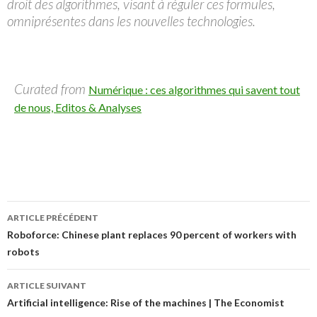
droit des algorithmes, visant à réguler ces formules,
omniprésentes dans les nouvelles technologies.
Curated from
Numérique : ces algorithmes qui savent tout
de nous, Editos & Analyses
ARTICLE PRÉCÉDENT
Navigation
Roboforce: Chinese plant replaces 90 percent of workers with
robots
de
l’article
ARTICLE SUIVANT
Artificial intelligence: Rise of the machines | The Economist