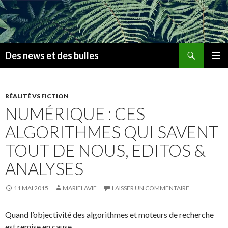
Recherche
Des news et des bulles
ALLER
MENU
AU
PRINCI
CONTENU
PRINCIPAL
RÉALITÉ VS FICTION
NUMÉRIQUE : CES
ALGORITHMES QUI SAVENT
TOUT DE NOUS, EDITOS &
ANALYSES
11 MAI 2015
MARIELAVIE
LAISSER UN COMMENTAIRE
Quand l’objectivité des algorithmes et moteurs de recherche
est remise en cause….