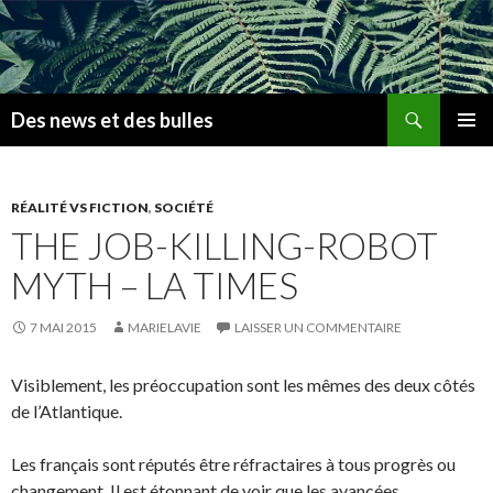
Recherche
Des news et des bulles
ALLER
MENU
AU
PRINCI
CONTENU
PRINCIPAL
RÉALITÉ VS FICTION
,
SOCIÉTÉ
THE JOB-KILLING-ROBOT
MYTH – LA TIMES
7 MAI 2015
MARIELAVIE
LAISSER UN COMMENTAIRE
Visiblement, les préoccupation sont les mêmes des deux côtés
de l’Atlantique.
Les français sont réputés être réfractaires à tous progrès ou
changement. Il est étonnant de voir que les avancées