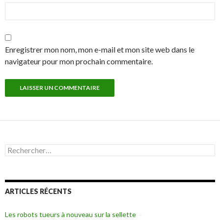
Enregistrer mon nom, mon e-mail et mon site web dans le
navigateur pour mon prochain commentaire.
R
e
c
h
e
ARTICLES RÉCENTS
r
c
h
Les robots tueurs à nouveau sur la sellette
e