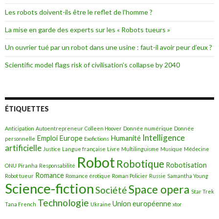
r
Les robots doivent-ils être le reflet de l’homme ?
:
La mise en garde des experts sur les « Robots tueurs »
Un ouvrier tué par un robot dans une usine : faut-il avoir peur d’eux ?
Scientific model flags risk of civilisation’s collapse by 2040
ÉTIQUETTES
Anticipation
Autoentrepreneur
Colleen Hoover
Donnée numérique
Donnée
Intelligence
Emploi
Europe
Humanité
personnelle
Exofictions
artificielle
Justice
Langue française
Livre
Multilinguisme
Musique
Médecine
Robot
Robotique
Robotisation
ONU
Piranha
Responsabilité
Romance
Robot tueur
Romance érotique
Roman Policier
Russie
Samantha Young
Science-fiction
Space opera
Société
Star Trek
Technologie
Union européenne
Tana French
Ukraine
xtor